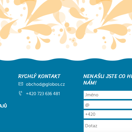
RYCHLÝ KONTAKT
NENAŠLI JSTE CO H
NÁM!
obchod@globos.cz
+420 723 636 481
AJŮ