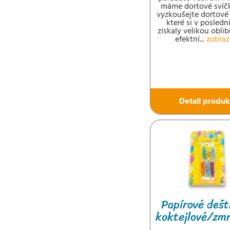
máme dortové svíč
vyzkoušejte dortové
které si v posledn
získaly velikou oblib
efektní...
zobraz
Detail produk
Papírové dešt
koktejlové/zmr