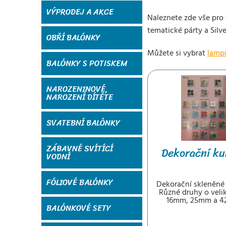
VÝPRODEJ A AKCE
Naleznete zde vše pro 
tematické párty a Silve
OBŘÍ BALÓNKY
Můžete si vybrat
lamp
BALÓNKY S POTISKEM
NAROZENINOVÉ,
NAROZENÍ DÍTĚTE
SVATEBNÍ BALÓNKY
ZÁBAVNÉ SVÍTÍCÍ
Dekorační ku
VODNÍ
FÓLIOVÉ BALÓNKY
Dekorační skleněné 
Různé druhy o veli
16mm, 25mm a 4
BALÓNKOVÉ SETY