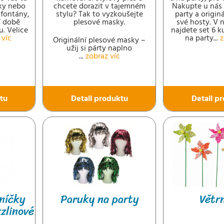
ky nebo
chcete dorazit v tajemném
Nakupte u nás
 fontány,
stylu? Tak to vyzkoušejte
party a origin
í době
plesové masky.
své hosty. V 
u. Velice
najdete set 6 
 víc
na party...
z
Originální plesové masky –
užij si párty naplno
...
zobraz víc
tu
Detail produktu
Detail p
níčky
Paruky na party
Větr
zlinové