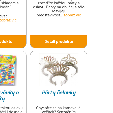
e skladem a
zpestříte každou párty a
dodání.
oslavu. Barvy na obličej a tělo
rozvíjejí
představivost...
zobraz víc
ovací
zobraz víc
roduktu
Detail produktu
zvánky a
Párty čelenky
ky
tskou oslavu
Chystáte se na karneval či
děti i dospělé.
večírek? Senzačním