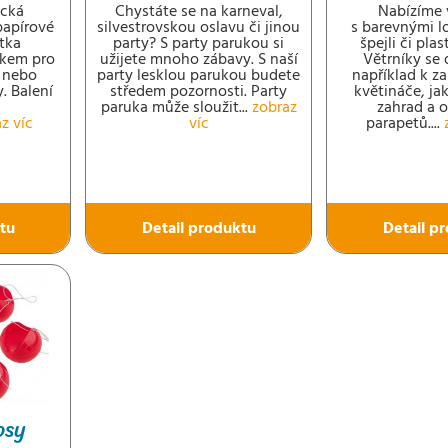
ická
Chystáte se na karneval,
Nabízíme 
papírové
silvestrovskou oslavu či jinou
s barevnými l
tka
party? S party parukou si
špejli či pla
čkem pro
užijete mnoho zábavy. S naší
Větrníky se 
 nebo
party lesklou parukou budete
například k z
. Balení
středem pozornosti. Party
květináče, ja
paruka může sloužit...
zobraz
zahrad a 
z víc
víc
parapetů....
tu
Detail produktu
Detail p
osy