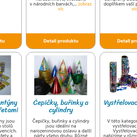
v národních barvách,...
zobraz
doplňkem vaší pa
víc
ví
tu
Detail produktu
Detail p
entýny
Čepičky, buřinky a
Vystřelova
nfetami
cylindry
ny jsou
Čepičky, buřinky a cylindry
V této kategor
 stolů
jsou ideální na
vystřelovac
vencích.
narozeninovou oslavu a další
Vystřelovac
fety a
párty všeho druhu. Různé
nabízíme v různ