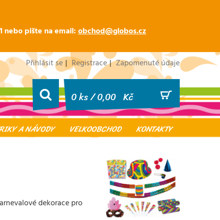
1 nebo pište na email:
obchod@
globos.cz
Přihlásit se
|
Registrace
|
Zapomenuté údaje
0 ks /
0,00
Kč
TRIKY A NÁVODY
VELKOOBCHOD
KONTAKTY
karnevalové dekorace pro