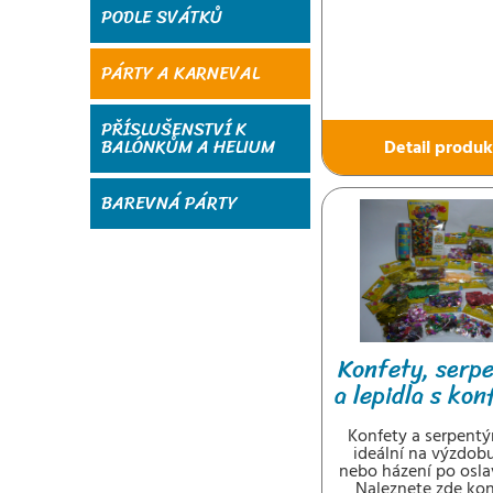
PODLE SVÁTKŮ
PÁRTY A KARNEVAL
PŘÍSLUŠENSTVÍ K
BALÓNKŮM A HELIUM
Detail produk
BAREVNÁ PÁRTY
Konfety, serp
a lepidla s ko
Konfety a serpentý
ideální na výzdobu
nebo házení po osla
Naleznete zde kon