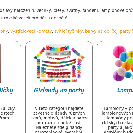
oslavy narozenin, večírky, plesy, svatby, fandění, lampiónové prů
strovské veselí pro děti i dospělé.
ióny
,
vystřelovací konfety
,
svítící tyčinky
,
barvy na obličej
,
party 
ličky
Girlandy na party
Lamp
kuličky.
V této kategorii najdete
Lampióny – po
kostech
závěsné girlandy různých
lampiónových 
2mm.
tvarů, motivů, délek a barev
lampióny po
pro každou příležitost.
dětských oslav
Naleznete zde girlandy
párty a jako
narozeninové, svatební,
Lampióny budo