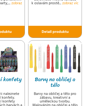
rty,...
zobraz
k oslavám prostě...
zobraz víc
c
roduktu
Detail produktu
cí konfety
Barvy na obličej a
tělo
ii naleznete
Barvy na obličej a tělo pro
í konfety.
zábavu, kreativní a
í konfety
uměleckou tvorbu.
ých barvách a
Malováním na obličej a tělo