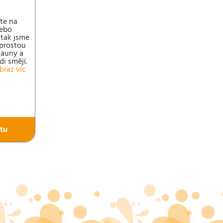
áte na
nebo
 tak jsme
aprostou
launy a
di smějí.
braz víc
tu