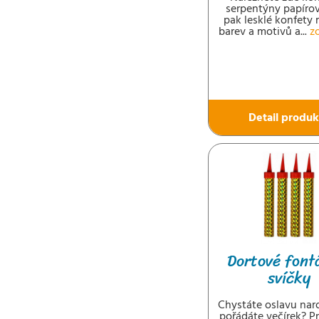
serpentýny papírov
pak lesklé konfety 
barev a motivů a...
z
Detail produk
Dortové font
svíčky
Chystáte oslavu nar
pořádáte večírek? Pr