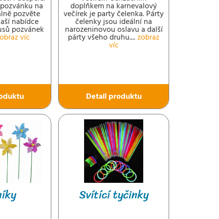
 pozvánku na
doplňkem na karnevalový
álně pozvěte
večírek je party čelenka. Párty
naší nabídce
čelenky jsou ideální na
kusů pozvánek
narozeninovou oslavu a další
obraz víc
párty všeho druhu....
zobraz
víc
roduktu
Detail produktu
níky
Svítící tyčinky