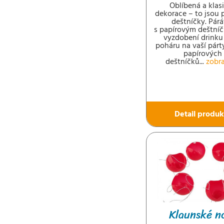
Oblíbená a klas
dekorace – to jsou 
deštníčky. Párá
s papírovým deštní
vyzdobení drinku
poháru na vaší párty
papírových
deštníčků...
zobra
Detail produk
Klaunské n