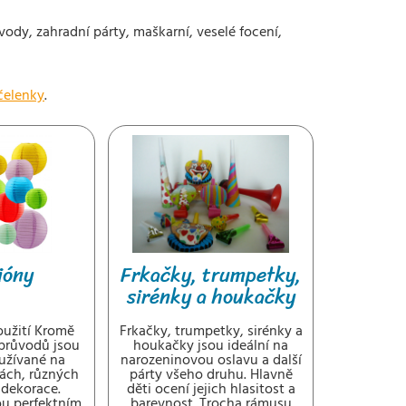
vody, zahradní párty, maškarní, veselé focení,
čelenky
.
ióny
Frkačky, trumpetky,
sirénky a houkačky
užití Kromě
Frkačky, trumpetky, sirénky a
průvodů jsou
houkačky jsou ideální na
užívané na
narozeninovou oslavu a další
ách, různých
párty všeho druhu. Hlavně
 dekorace.
děti ocení jejich hlasitost a
u perfektním
barevnost. Trocha rámusu