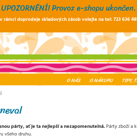
UPOZORNĚNÍ! Provoz e-shopu ukončen.
 rámci doprodeje skladových zásob volejte na tel: 723 636 48
O NÁS
O NÁKUPU
TIPY, 
l
rneval
nou párty, ať je ta nejlepší a nezapomenutelná.
Párty zboží a 
avu všeho druhu.