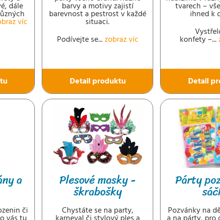
é, dále
barvy a motivy zajistí
tvarech – vš
různých
barevnost a pestrost v každé
ihned k 
obraz víc
situaci.
Vystřel
Podívejte se...
zobraz víc
konfety –...
tu
Detail produktu
Detail p
ány a
Plesové masky -
Párty po
škrabošky
sáč
ozenin či
Chystáte se na party,
Pozvánky na dě
o vás tu
karneval či stylový ples a
a na párty, pro 