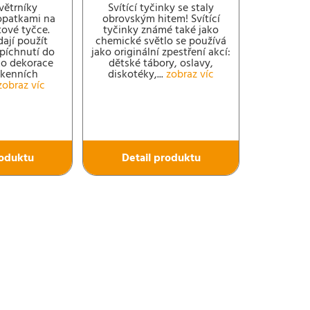
větrníky
Svítící tyčinky se staly
opatkami na
obrovským hitem! Svítící
stové tyčce.
tyčinky známé také jako
dají použít
chemické světlo se používá
apíchnutí do
jako originální zpestření akcí:
ko dekorace
dětské tábory, oslavy,
okenních
diskotéky,...
zobraz víc
zobraz víc
roduktu
Detail produktu