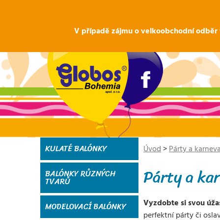
V případě zájmu o velkoobchodní odběr v
KULATÉ BALÓNKY
Úvod
>
Párty a karneva
Párty a ka
BALÓNKY RŮZNÝCH
TVARŮ
Vyzdobte si svou úžas
MODELOVACÍ BALÓNKY
perfektní párty či osl